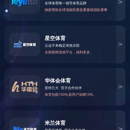
产品中心

星空平台-星空（中国）一站式服务平台

万能材料试验机