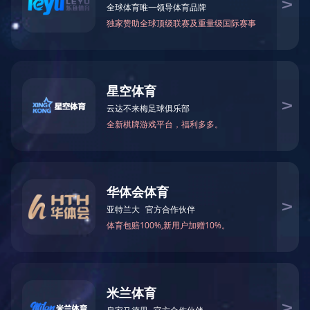
产品中心

星空平台-星空（中国）一站式服务平台

万能材料试验机