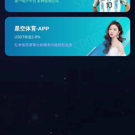
关于我
产品中心
星空平
们
台
星空平台-星空（中国）一站式服
公司简
公司动
务平台
介
态
万能材料试验机
合作伙
行业动
环境试验机
伴
态
手机电子试验机
荣誉资
常见问
橡胶皮革试验机
质
题
厂房设
备