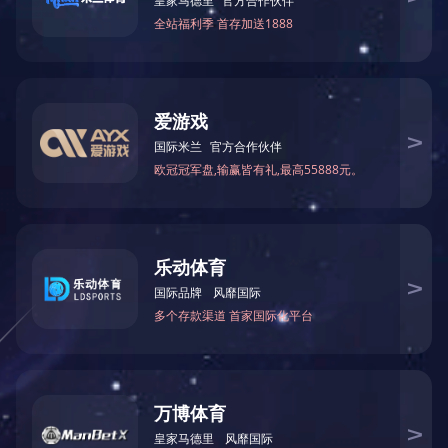

环境试验机

手机电子试验机

橡胶皮革试验机

纸品包装试验机
产品介绍

家具试验机
产品概述：

光学试验机
触摸屏卧式插拔
Display

皮革、橡胶检测
装有传感器后
滑夹具夹紧。
