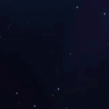
关于我
产品中心
星空平
们
台
星空平台-星空（中国）一站式服
公司简
公司动
务平台
介
态
万能材料试验机
合作伙
行业动
环境试验机
伴
态
手机电子试验机
荣誉资
常见问
橡胶皮革试验机
质
题
厂房设
备