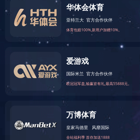
产品中心

星空平台-星空（中国）一站式服务平台

万能材料试验机