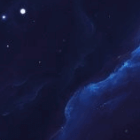
15mm
9mm×12.5mm
5-0.1kg
+0.6m/s
：351+112kJ/m3
：±0.5%