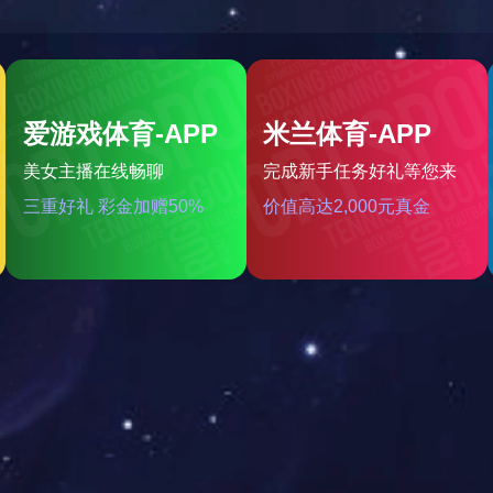
相关产品
胶冲击弹性试验机的种类有很多,不同橡胶冲击弹性试验机应用范
方案。橡胶冲击弹性试验机特点及用途:橡胶冲击弹性试验机适用于
硫化橡胶回弹性的测定》GB 3986-1983 等标准；