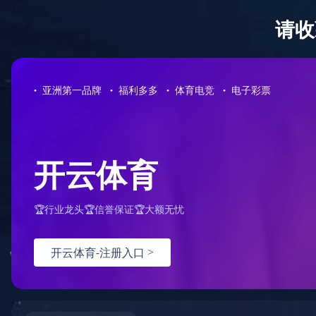
星空平台
欢迎进入星空平台-星空（中国）一站式服务平台 官方网站！
15
用前沿
网站星空平台
关于我们