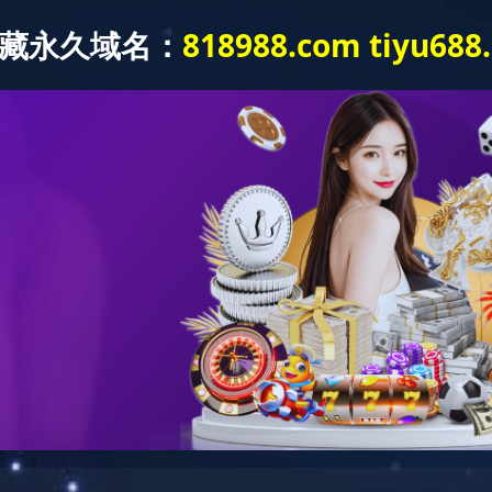
年试验机专业生产机构
科技 提升品质 你身边的产品检测专家
产品中心
客户案例