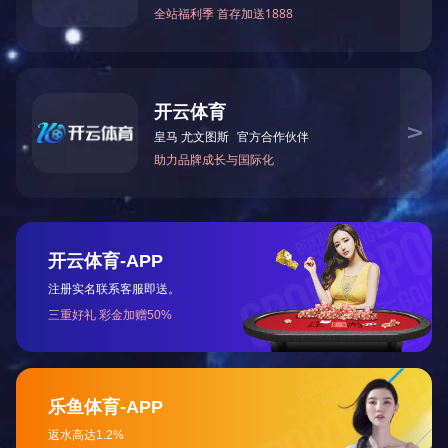
线材、线缆检测
技术参数：
1. 触摸屏：

端子插拔检测
2.
步进电机
：
3.
滚珠丝杆：

开关按键检测
4.
总计数设定：
5.
速度：约5

力学类
6.
夹具中心距离
7.
试件中心柱
8.
耳机治具：

其它试验机
9.
挂柱：100
10.
行程（单边m
11.
试验工位：
12.
次数清零：
星空平台-星空（中国）
13.
体积（L*D*H
一站式服务平台
14.
重量:约45kg