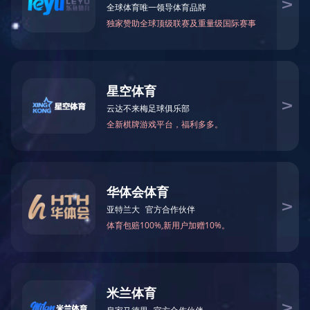
产品中心

星空平台-星空（中国）一站式服务平台

万能材料试验机