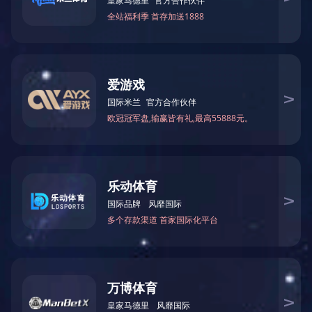

环境试验机

手机电子试验机

橡胶皮革试验机

纸品包装试验机
产品介绍

家具试验机
产品名称：鼓

光学试验机
规格型号：DY-

皮革、橡胶检测
适用范围
DY-201X
