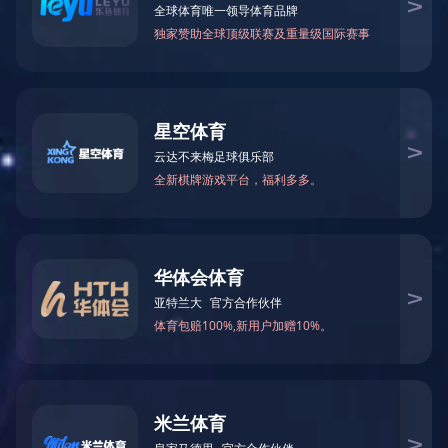
产品中心

星空平台-星空（中国）一站式服务平台

万能材料试验机