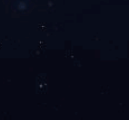
关于我
产品中心
星空平
们
台
星空平台-星空（中国）一站式服
公司简
公司动
务平台
介
态
万能材料试验机
合作伙
行业动
环境试验机
伴
态
手机电子试验机
荣誉资
常见问