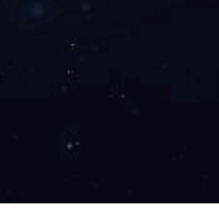
UVA-340辐
参考点：0.68W
相当于夏季正
阳光光强最大
得到快速结果
l UV循环温度
UV循环系统
a) 鼓风机：
b) 空气加