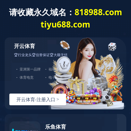
星空平台
欢迎进入星空平台-星空（中国）一站式服务平台 官方网站！
15
用前沿
网站星空平台
关于我们