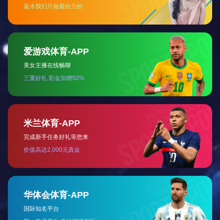
5.控温方式：
6. 技术特点：
l 对辐照度
线打印。
l 可单独进行
采用韩国三元
联系电话：0769-23291030
联系手机：13790146684
联系人：谢先生
邮箱：toyomach@163.com
地址：
东莞市万江区鸬鹚窝昌隆
综合大楼