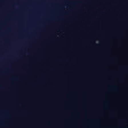
功能区介绍：
1、 辐照系统
l 光源：8支额
l 辐照度控制
光强的变化会
确，可重复的
光强，并通过
好，并且能够
给控制器。控