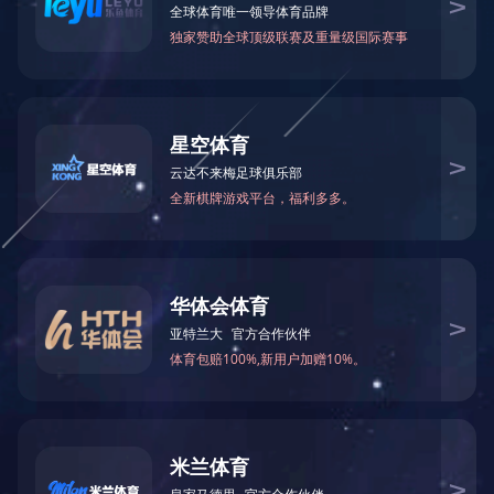
公司简介
合作伙伴
荣誉资质
厂房设

来源：星空平台-星空